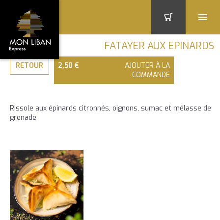
FATAYER AUX EPINARDS
RETOUR
2,50 €
AJOUTER À LA
COMMANDE
Rissole aux épinards citronnés, oignons, sumac et mélasse de
grenade