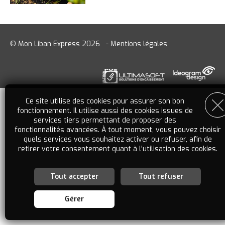
© Mon Liban Express 2026
-
Mentions légales
Ce site utilise des cookies pour assurer son bon
fonctionnement. Il utilise aussi des cookies issues de
services tiers permettant de proposer des
fonctionnalités avancées. À tout moment, vous pouvez choisir
quels services vous souhaitez activer ou refuser, afin de
retirer votre consentement quant à l'utilisation des cookies.
Tout accepter
Tout refuser
Personnalisation des services
Vous êtes libre de choisir quels services vous souhaitez
Gérer
activer. En autorisant ces services tiers, vous acceptez le
dépôt et la lecture de cookies et l'utilisation de technologies
de suivi nécessaires à leur bon fonctionnement. En retirant